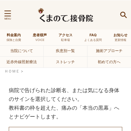
料金案内
患者様声
アクセス
FAQ
お知らせ
最近の投稿
保険と自費
VOICE
駐車場
よくある質問
更新情報
原因不明のめまいと「体前屈の硬さ」の繋がりを、
2026年8
当院について
疾患別一覧
施術アプローチ
当院が重要視する理由とは
月1日
体前屈ができない高校生アスリートの「脊柱のしなや
近赤外線照射療法
ストレッチ
初めての方へ
2026年7
かさ」を当院が重要視する理由とは
月31日
ＨＯＭＥ
>
【警告】寝違えは「筋肉」ではなく「神経」の悲鳴。
2026年
首を揉むと悪化する理由と、当院の最新の見立て
7月27日
病院で告げられた診断名、または気になる身体
日経新聞でも話題に。「水のガブ飲み」が熱中症を招
2026年7
く理由と、涼しい顔をしている人の秘密
月24日
のサインを選択してください。
【腰痛のOS】ヘルニア＝痛みの原因、という恐ろ
教科書の枠を超えた、痛みの「本当の黒幕」へ
2026年7月
しい「認知」
19日
とナビゲートします。
【改善事例】中学生の腰痛を放置するな。スポーツを
2026
奪う「分離症」の危機と、親御さんに知ってほしい身
年7月