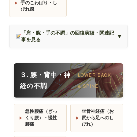
手のこわばり・し
びれ感
「肩・腕・手の不調」の回復実績・関連記
事を見る
３. 腰・背中・神
LOWER BACK
経の不調
& SPINE
急性腰痛（ぎっ
坐骨神経痛（お
くり腰）・慢性
尻から足へのし
腰痛
びれ）