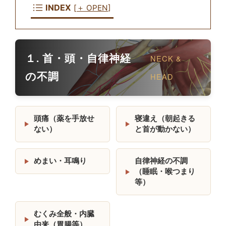
19日
体の真実
INDEX
[
＋ OPEN
]
【改善事例】腰が横にズレて立てない「ぎっくり
2026年7
腰」。歩いて帰るための6つの臨床ステップ
月19日
１. 首・頭・自律神経
NECK &
の不調
HEAD
頭痛（薬を手放せ
寝違え（朝起きる
ない）
と首が動かない）
めまい・耳鳴り
自律神経の不調
（睡眠・喉つまり
等）
むくみ全般・内臓
由来（胃腸等）