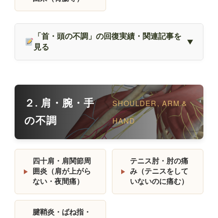
「首・頭の不調」の回復実績・関連記事を
見る
２. 肩・腕・手
SHOULDER, ARM &
の不調
HAND
四十肩・肩関節周
テニス肘・肘の痛
囲炎（肩が上がら
み（テニスをして
ない・夜間痛）
いないのに痛む）
腱鞘炎・ばね指・