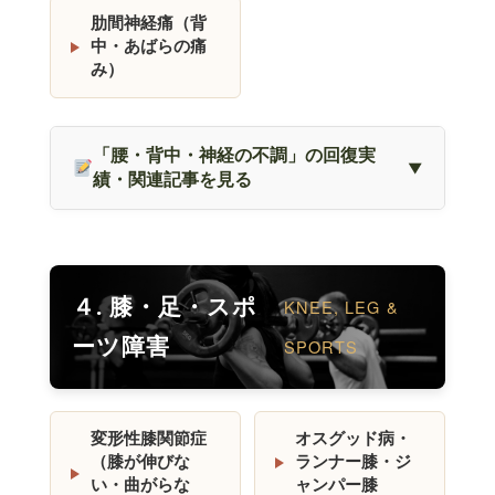
肋間神経痛（背
中・あばらの痛
み）
「腰・背中・神経の不調」の回復実
績・関連記事を見る
４. 膝・足・スポ
KNEE, LEG &
ーツ障害
SPORTS
変形性膝関節症
オスグッド病・
（膝が伸びな
ランナー膝・ジ
い・曲がらな
ャンパー膝