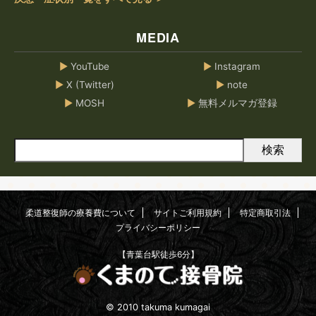
MEDIA
▶
YouTube
▶
Instagram
▶
X (Twitter)
▶
note
▶
MOSH
▶
無料メルマガ登録
検索
柔道整復師の療養費について
サイトご利用規約
特定商取引法
プライバシーポリシー
【青葉台駅徒歩6分】
© 2010 takuma kumagai