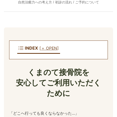
19日
体の真実
自然治癒力への考え方 / 初診の流れ / ご予約について
【改善事例】腰が横にズレて立てない「ぎっくり
2026年7
腰」。歩いて帰るための6つの臨床ステップ
月19日
INDEX
[
＋ OPEN
]
くまのて接骨院を
安心してご利用いただく
ために
「どこへ行っても良くならなかった…」