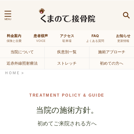
料金案内
患者様声
アクセス
FAQ
お知らせ
最近の投稿
保険と自費
VOICE
駐車場
よくある質問
更新情報
原因不明のめまいと「体前屈の硬さ」の繋がりを、
2026年8
当院について
疾患別一覧
施術アプローチ
当院が重要視する理由とは
月1日
体前屈ができない高校生アスリートの「脊柱のしなや
近赤外線照射療法
ストレッチ
初めての方へ
2026年7
かさ」を当院が重要視する理由とは
月31日
ＨＯＭＥ
>
【警告】寝違えは「筋肉」ではなく「神経」の悲鳴。
2026年
首を揉むと悪化する理由と、当院の最新の見立て
7月27日
日経新聞でも話題に。「水のガブ飲み」が熱中症を招
TREATMENT POLICY & GUIDE
2026年7
く理由と、涼しい顔をしている人の秘密
月24日
当院の施術方針。
【腰痛のOS】ヘルニア＝痛みの原因、という恐ろ
2026年7月
しい「認知」
19日
初めてご来院される方へ
【改善事例】中学生の腰痛を放置するな。スポーツを
2026
奪う「分離症」の危機と、親御さんに知ってほしい身
年7月