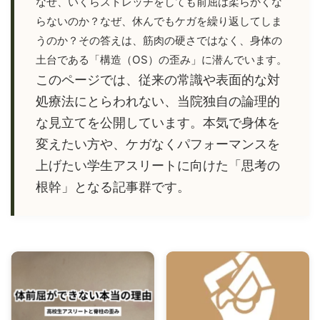
なぜ、いくらストレッチをしても前屈は柔らかくな
19日
体の真実
らないのか？なぜ、休んでもケガを繰り返してしま
【改善事例】腰が横にズレて立てない「ぎっくり
2026年7
うのか？その答えは、筋肉の硬さではなく、身体の
腰」。歩いて帰るための6つの臨床ステップ
月19日
土台である「構造（OS）の歪み」に潜んでいます。
このページでは、従来の常識や表面的な対
処療法にとらわれない、当院独自の論理的
な見立てを公開しています。本気で身体を
変えたい方や、ケガなくパフォーマンスを
上げたい学生アスリートに向けた「思考の
根幹」となる記事群です。