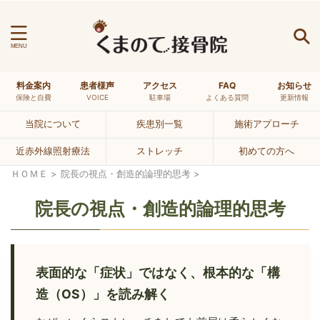
料金案内
患者様声
アクセス
FAQ
お知らせ
最近の投稿
保険と自費
VOICE
駐車場
よくある質問
更新情報
原因不明のめまいと「体前屈の硬さ」の繋がりを、
2026年8
当院について
疾患別一覧
施術アプローチ
当院が重要視する理由とは
月1日
体前屈ができない高校生アスリートの「脊柱のしなや
近赤外線照射療法
ストレッチ
初めての方へ
2026年7
かさ」を当院が重要視する理由とは
月31日
ＨＯＭＥ
>
院長の視点・創造的論理的思考
>
【警告】寝違えは「筋肉」ではなく「神経」の悲鳴。
2026年
首を揉むと悪化する理由と、当院の最新の見立て
7月27日
院長の視点・創造的論理的思考
日経新聞でも話題に。「水のガブ飲み」が熱中症を招
2026年7
く理由と、涼しい顔をしている人の秘密
月24日
【腰痛のOS】ヘルニア＝痛みの原因、という恐ろ
2026年7月
表面的な「症状」ではなく、根本的な「構
しい「認知」
19日
造（OS）」を読み解く
【改善事例】中学生の腰痛を放置するな。スポーツを
2026
奪う「分離症」の危機と、親御さんに知ってほしい身
年7月