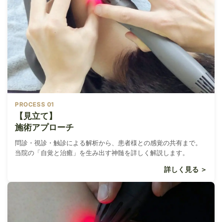
PROCESS 01
【見立て】
施術アプローチ
問診・視診・触診による解析から、患者様との感覚の共有まで。
当院の「自覚と治癒」を生み出す神髄を詳しく解説します。
詳しく見る ＞