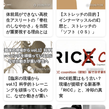
2026/7/31
2026/7/28
体前屈ができない高校
【ストレッチの目的 】
生アスリートの「脊柱
インナーマッスルの幻
のしなやかさ」を当院
想と、ストレッチの
が重要視する理由とは
「ソフト（ＯＳ）」
2026/5/26
2026/3/19
【臨床の現場から
RICE処置はもう古い？
vol.1】科学的トレーニ
現場が提唱する新基準
ングを頑張っているの
「RICC」と、冷却の真
に、なぜか動きが重い
実
学生へ