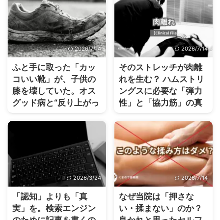
2026/7/14
2026/7/14
ふと手に取った「カッ
そのストレッチが肉離
コいい靴」が、子供の
れを生む？ ハムストリ
膝を壊していた。オス
ングスに必要な「弾力
グッド病と“反り上がっ
性」と「協力筋」の真
たつま先”の関係
実
2026/3/24
2026/7/14
「認知」よりも「真
なぜ当院は「押さな
実」を。検索エンジン
い・揉まない」のか？