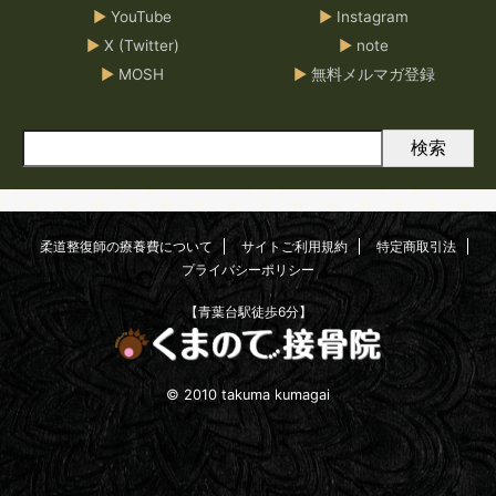
▶
YouTube
▶
Instagram
▶
X (Twitter)
▶
note
▶
MOSH
▶
無料メルマガ登録
検索
柔道整復師の療養費について
サイトご利用規約
特定商取引法
プライバシーポリシー
【青葉台駅徒歩6分】
© 2010 takuma kumagai